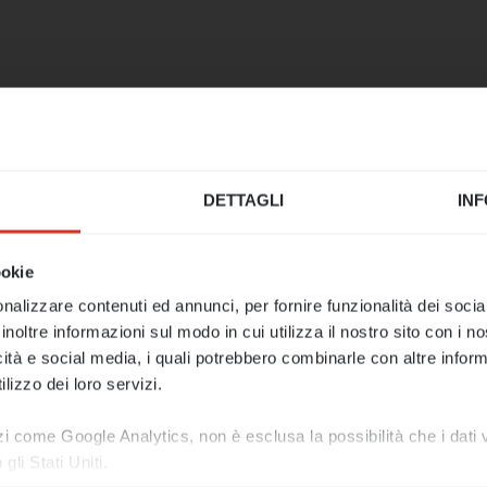
mo tuffo nell'estate!
DETTAGLI
INF
icio rimarrà chiuso dal 17 al 21 agosto.
ookie
al 24 agosto saremo nuovamente a vostra disposiz
nalizzare contenuti ed annunci, per fornire funzionalità dei socia
iprenderemo il nostro lavoro.
inoltre informazioni sul modo in cui utilizza il nostro sito con i 
icità e social media, i quali potrebbero combinarle con altre inform
emergenza, siamo raggiungibili al numero 0473 42
lizzo dei loro servizi.
o e-mail support@limitis.com.
zi come Google Analytics, non è esclusa la possibilità che i dat
tutti un felice Ferragosto e una piacevole estate!
li Stati Uniti.