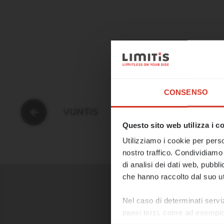
☀️ Un ulti
CONSENSO
Il nostro uff
VUNTIS
Questo sito web utilizza i c
A partire d
Utilizziamo i cookie per perso
consueto e r
nostro traffico. Condividiamo 
di analisi dei dati web, pubbl
In caso di 
che hanno raccolto dal suo uti
all'indirizz
Nel caso di determinati servi
Auguriamo a 
paesi terzi, come ad esempio g