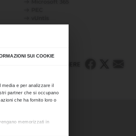
Microsoft 365
PEC
vUntis
CHIUDERE
ORMAZIONI SUI COOKIE
CONDIVIDERE
ione come di
l media e per analizzare il
nostri partner che si occupano
azioni che ha fornito loro o
7481 o
i vengano memorizzati in
 🌊☀️