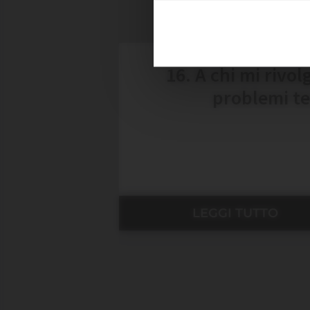
MAGGIO
16. A chi mi rivol
problemi te
LEGGI TUTTO