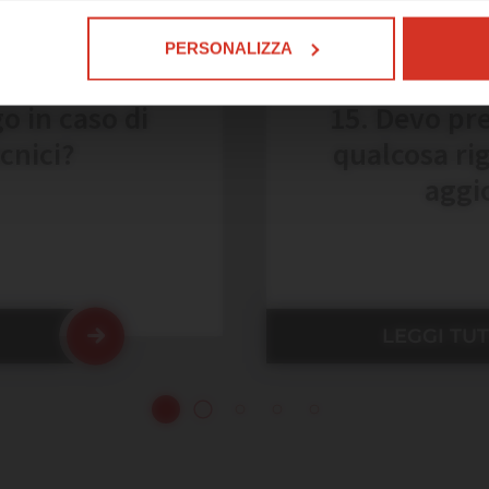
Altri temi
RI INFORMAZIONI SUL SUPPORTO DI EMERGEN
PERSONALIZZA
go in caso di
15. Devo pre
cnici?
qualcosa ri
aggi
LEGGI TU