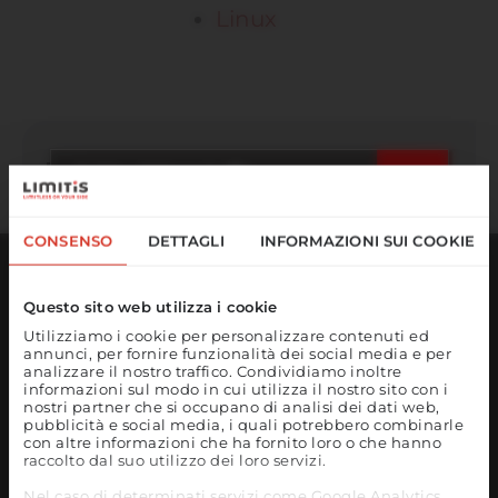
Linux
Rimanere aggiornati
☀️ Un ultimo tuffo
nell'estate!
CONSENSO
DETTAGLI
INFORMAZIONI SUI COOKIE
Il nostro ufficio rimarrà chiuso dal 17 al 21
agosto.
Questo sito web utilizza i cookie
A partire dal 24 agosto saremo
Utilizziamo i cookie per personalizzare contenuti ed
annunci, per fornire funzionalità dei social media e per
nuovamente a vostra disposizione come di
analizzare il nostro traffico. Condividiamo inoltre
consueto e riprenderemo il nostro lavoro.
informazioni sul modo in cui utilizza il nostro sito con i
nostri partner che si occupano di analisi dei dati web,
In caso di emergenza, siamo raggiungibili al
pubblicità e social media, i quali potrebbero combinarle
ORARI DI APERTURA
con altre informazioni che ha fornito loro o che hanno
numero 0473 427481 o all'indirizzo e-mail
Lunedì - Venerdì
raccolto dal suo utilizzo dei loro servizi.
support@limitis.com.
08:00 - 12:30
Nel caso di determinati servizi come Google Analytics,