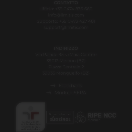
CONTATTO
Ufficio:
+39 0474 836 660
info@limitis.com
Supporto:
+39 0473 427 481
support@limitis.com
INDIRIZZO
Via Palade 95 s (Maia Center)
39012 Merano (BZ)
Piazza Centrale 2
39035 Monguelfo (BZ)
Feedback
Modulo SEPA