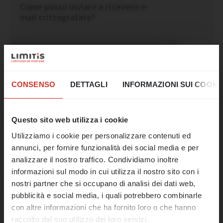
Come posso inviare e ricevere e-
mail crittografate?
LEGGI TUTTO
☀️ Un ultimo tuffo
Come posso reimpostare la
password della mia webmail?
nell'estate!
CONSENSO
DETTAGLI
INFORMAZIONI SUI COOKI
Il nostro ufficio rimarrà chiuso dal 17 al 21
agosto.
Questo sito web utilizza i cookie
LEGGI TUTTO
Cos’è una e-mail di spam o di
Utilizziamo i cookie per personalizzare contenuti ed
A partire dal 24 agosto saremo
phishing?
annunci, per fornire funzionalità dei social media e per
nuovamente a vostra disposizione come di
analizzare il nostro traffico. Condividiamo inoltre
consueto e riprenderemo il nostro lavoro.
informazioni sul modo in cui utilizza il nostro sito con i
In caso di emergenza, siamo raggiungibili al
nostri partner che si occupano di analisi dei dati web,
LEGGI TUTTO
numero 0473 427481 o all'indirizzo e-mail
pubblicità e social media, i quali potrebbero combinarle
Cos’è un record SPF?
support@limitis.com.
con altre informazioni che ha fornito loro o che hanno
raccolto dal suo utilizzo dei loro servizi.
Auguriamo a tutti un felice Ferragosto e