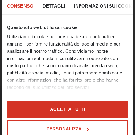
PEC
nell'estate!
CONSENSO
DETTAGLI
INFORMAZIONI SUI COOKI
vUntis
Il nostro ufficio rimarrà chiuso dal 17 al 21
agosto.
Questo sito web utilizza i cookie
CONDIVIDERE
Utilizziamo i cookie per personalizzare contenuti ed
A partire dal 24 agosto saremo
annunci, per fornire funzionalità dei social media e per
nuovamente a vostra disposizione come di
analizzare il nostro traffico. Condividiamo inoltre
consueto e riprenderemo il nostro lavoro.
informazioni sul modo in cui utilizza il nostro sito con i
MICROSOFT 365
In caso di emergenza, siamo raggiungibili al
nostri partner che si occupano di analisi dei dati web,
numero 0473 427481 o all'indirizzo e-mail
pubblicità e social media, i quali potrebbero combinarle
support@limitis.com.
con altre informazioni che ha fornito loro o che hanno
raccolto dal suo utilizzo dei loro servizi.
Auguriamo a tutti un felice Ferragosto e
una piacevole estate! 🌊☀️
Nel caso di determinati servizi come Google Analytics,
Altri temi
non è esclusa la possibilità che i dati vengano
MAGGIORI INFORMAZIONI
ACCETTA TUTTI
SUL SUPPORTO DI
memorizzati in paesi terzi, come ad esempio gli Stati
EMERGENZA
Uniti.
Come reimpostare la password di
PERSONALIZZA