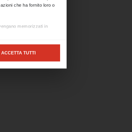
azioni che ha fornito loro o
7481 o
i vengano memorizzati in
 🌊☀️
ZA
ACCETTA TUTTI