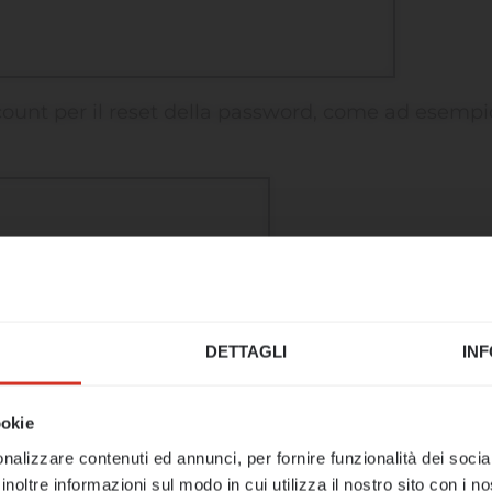
ccount per il reset della password, come ad esempi
mo tuffo nell'estate!
DETTAGLI
INF
icio rimarrà chiuso dal 17 al 21 agosto.
ookie
al 24 agosto saremo nuovamente a vostra disposiz
nalizzare contenuti ed annunci, per fornire funzionalità dei socia
iprenderemo il nostro lavoro.
inoltre informazioni sul modo in cui utilizza il nostro sito con i 