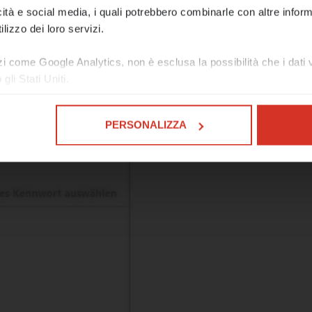
icità e social media, i quali potrebbero combinarle con altre inform
emergenza, siamo raggiungibili al numero 0473 42
lizzo dei loro servizi.
o e-mail support@limitis.com.
zi come Google Analytics, non è esclusa la possibilità che i dat
tutti un felice Ferragosto e una piacevole estate!
li Stati Uniti.
RI INFORMAZIONI SUL SUPPORTO DI EMERGEN
rd:
PERSONALIZZA