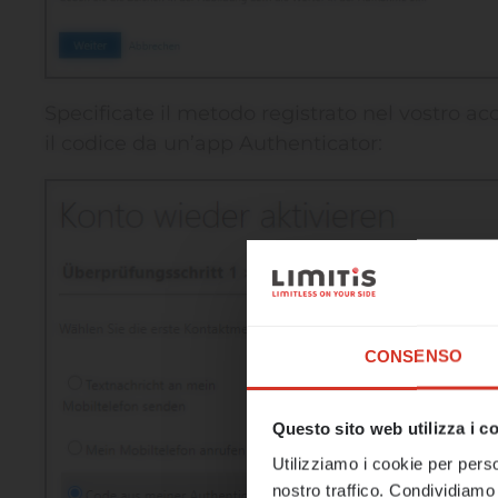
Specificate il metodo registrato nel vostro a
il codice da un’app Authenticator:
☀️ Un ulti
CONSENSO
Il nostro uff
Questo sito web utilizza i c
A partire d
Utilizziamo i cookie per perso
consueto e r
nostro traffico. Condividiamo 