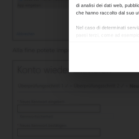
di analisi dei dati web, pubbl
In caso di 
che hanno raccolto dal suo uti
all'indirizz
Nel caso di determinati servi
Auguriamo a 
paesi terzi, come ad esempio g
MAGGIO
Alla fine potete impostare una nuova passwo