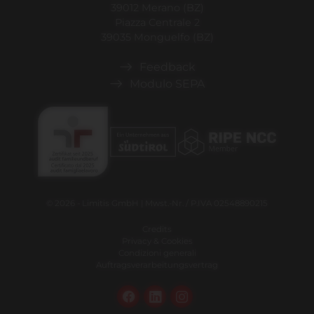
39012 Merano (BZ)
Piazza Centrale 2
39035 Monguelfo (BZ)
Feedback
Modulo SEPA
© 2026 - Limitis GmbH | Mwst.-Nr. / P.IVA 02548890215
Credits
Privacy & Cookies
Condizioni generali
Auftragsverarbeitungsvertrag