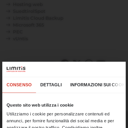
Hosting web
SuedtirolSpot
Limitis Cloud Backup
Microsoft 365
PEC
vUntis
CONDIVIDERE
☀️ Un ultimo tuffo
nell'estate!
CONSENSO
DETTAGLI
INFORMAZIONI SUI COOKI
DOMINIO
Il nostro ufficio rimarrà chiuso dal 17 al 21
agosto.
Questo sito web utilizza i cookie
Utilizziamo i cookie per personalizzare contenuti ed
A partire dal 24 agosto saremo
annunci, per fornire funzionalità dei social media e per
nuovamente a vostra disposizione come di
analizzare il nostro traffico. Condividiamo inoltre
consueto e riprenderemo il nostro lavoro.