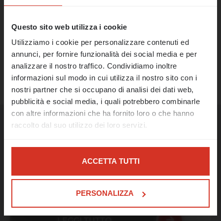
Il nostro ufficio rimarrà chiuso dal 17 al 21
CONDIVIDERE
agosto.
Questo sito web utilizza i cookie
Utilizziamo i cookie per personalizzare contenuti ed
A partire dal 24 agosto saremo
annunci, per fornire funzionalità dei social media e per
nuovamente a vostra disposizione come di
PEC
analizzare il nostro traffico. Condividiamo inoltre
consueto e riprenderemo il nostro lavoro.
informazioni sul modo in cui utilizza il nostro sito con i
In caso di emergenza, siamo raggiungibili al
nostri partner che si occupano di analisi dei dati web,
numero 0473 427481 o all'indirizzo e-mail
pubblicità e social media, i quali potrebbero combinarle
support@limitis.com.
con altre informazioni che ha fornito loro o che hanno
raccolto dal suo utilizzo dei loro servizi.
Auguriamo a tutti un felice Ferragosto e
Altri temi
una piacevole estate! 🌊☀️
Nel caso di determinati servizi come Google Analytics,
non è esclusa la possibilità che i dati vengano
MAGGIORI INFORMAZIONI
ACCETTA TUTTI
SUL SUPPORTO DI
memorizzati in paesi terzi, come ad esempio gli Stati
Ho ricevuto un invito per accedere
EMERGENZA
Uniti.
all’indirizzo PEC
PERSONALIZZA
LEGGI TUTTO