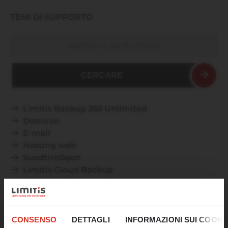
TEMI DI SUPPORTO
Cercare
Limitis Backup 365 Unlimited
Dominio
E-mail
Hosting web
SuedtirolSpot
Limitis Cloud Backup
Microsoft 365
PEC
☀️ Un ultimo tuffo
vUntis
nell'estate!
CONSENSO
DETTAGLI
INFORMAZIONI SUI COOKI