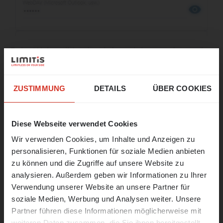
Beim Webmail-Login wird somit immer der zweite
Faktor abgefragt:
☀️ Ein letzter Sprung in den
Sommer!
ZUSTIMMUNG
DETAILS
ÜBER COOKIES
Unser Büro bleibt vom
17. bis 21. August
geschlossen.
Diese Webseite verwendet Cookies
Wir verwenden Cookies, um Inhalte und Anzeigen zu
Ab
24. August
sind wir wieder wie
personalisieren, Funktionen für soziale Medien anbieten
gewohnt für Sie da und nehmen unsere
zu können und die Zugriffe auf unsere Website zu
Arbeit wieder auf.
analysieren. Außerdem geben wir Informationen zu Ihrer
In
Notfällen
sind wir unter der
Verwendung unserer Website an unsere Partner für
Nummer 0473 427481 erreichbar oder
soziale Medien, Werbung und Analysen weiter. Unsere
unter der E-Mail
support@limitis.com
.
Partner führen diese Informationen möglicherweise mit
weiteren Daten zusammen, die Sie ihnen bereitgestellt