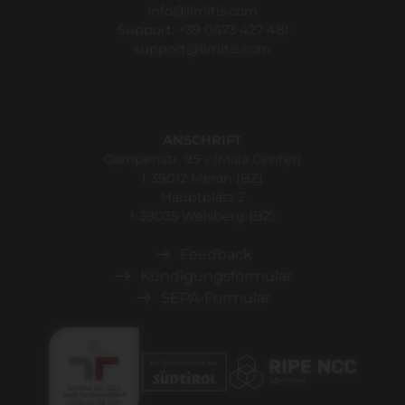
info@limitis.com
Support:
+39 0473 427 481
support@limitis.com
ANSCHRIFT
Gampenstr. 95 s (Maia Center)
I-39012 Meran (BZ)
Hauptplatz 2
I-39035 Welsberg (BZ)
Feedback
Kündigungsformular
SEPA-Formular