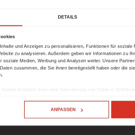
DETAILS
bleibt vom
17. bis 21. August
geschlossen.
Cookies
st
sind wir wieder wie gewohnt für Sie da und n
t wieder auf.
nhalte und Anzeigen zu personalisieren, Funktionen für soziale
Website zu analysieren. Außerdem geben wir Informationen zu I
sind wir unter der Nummer 0473 427481 erreichb
r soziale Medien, Werbung und Analysen weiter. Unsere Partner
-Mail
support@limitis.com
.
 Daten zusammen, die Sie ihnen bereitgestellt haben oder die s
n.
n allen ein schönes
Ferragosto
und eine erhols
 🌊☀️
Google Analytics kann eine Speicherung von Daten in Drittlände
NFOS ZUM NOTFALLSUPPORT
ANPASSEN