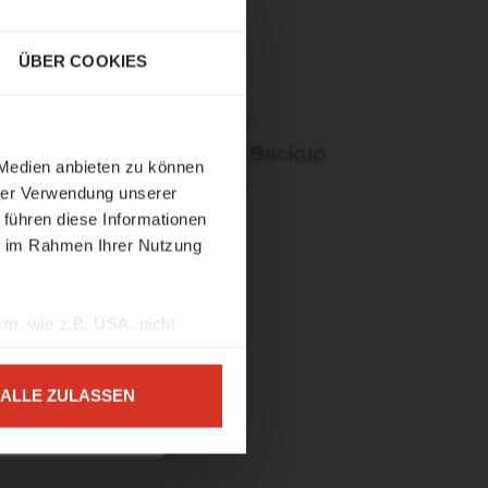
Unlimited
Domain
ÜBER COOKIES
E-Mail
Webhosting
SuedtirolSpot
ehmen
Limitis Cloud Backup
 Medien anbieten zu können
Microsoft 365
hrer Verwendung unserer
PEC
ar oder
 führen diese Informationen
vUntis
ie im Rahmen Ihrer Nutzung
ame
rn, wie z.B. USA, nicht
ALLE ZULASSEN