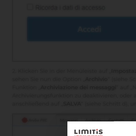
2. Klicken Sie in der Menüleiste auf „
Impostaz
sehen Sie nun die Option „
Archivio
“ (siehe S
Funktion „
Archiviazione dei messaggi
“ auf „
Archivierungsfunktion zu deaktivieren, oder a
anschließend auf „
SALVA
“ (siehe Schritt d),
☀️ Ein le