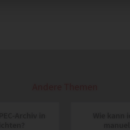
Andere Themen
PEC-Archiv in
Wie kann i
ichten?
manuell