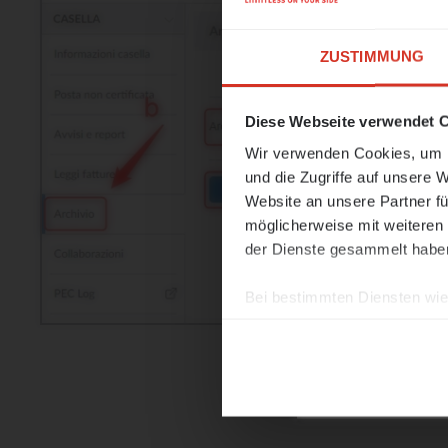
ZUSTIMMUNG
Unser Büro 
Diese Webseite verwendet 
Ab
24. Augu
unsere Arbei
Wir verwenden Cookies, um I
und die Zugriffe auf unsere 
In
Notfällen
Website an unsere Partner fü
unter der E
möglicherweise mit weiteren
der Dienste gesammelt habe
Wir wünsche
Sommerzeit!
Bei bestimmten Diensten wie 
ausgeschlossen werden.
MEHR I