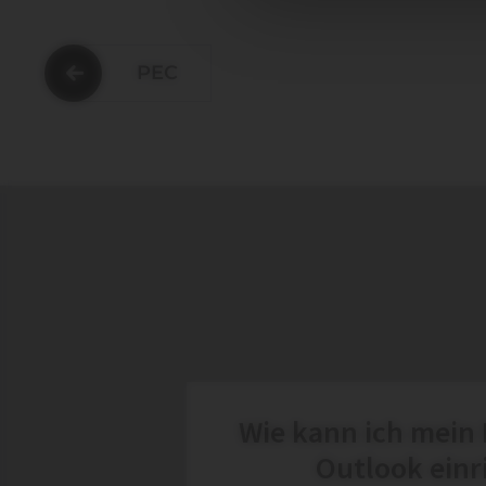
PEC
Wie kann ich mein 
Outlook einr