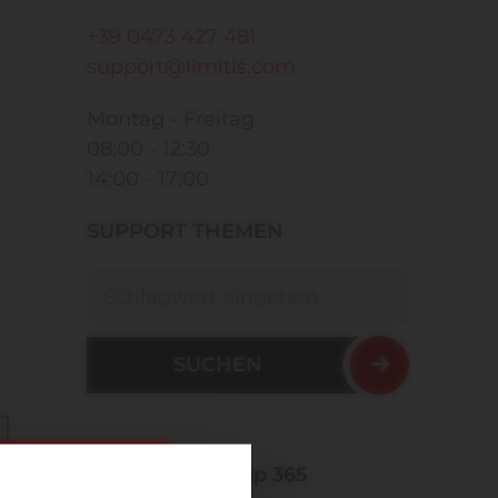
+39 0473 427 481
support@limitis.com
Montag - Freitag
08:00 - 12:30
14:00 - 17:00
SUPPORT THEMEN
Suchen
Limitis Backup 365
CHLIESSEN