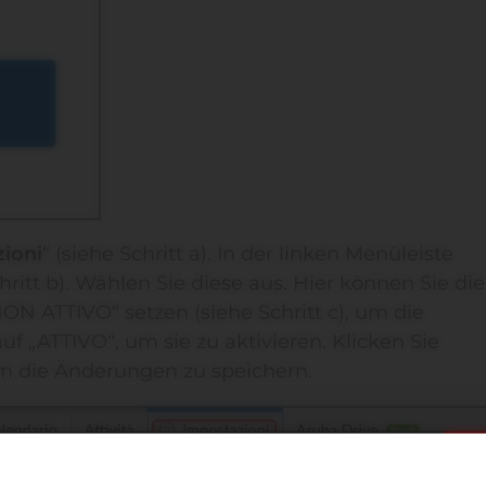
ioni
“ (siehe Schritt a). In der linken Menüleiste
chritt b). Wählen Sie diese aus. Hier können Sie die
NON ATTIVO“ setzen (siehe Schritt c), um die
uf „ATTIVO“, um sie zu aktivieren. Klicken Sie
 um die Änderungen zu speichern.
tzter Sprung in den Sommer!
S