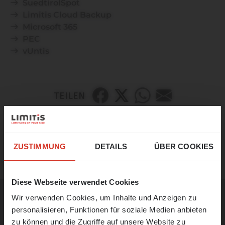
SuedtirolSpot
Limitis Cloud Backup
Microsoft 365
PEC
vUntis
TEILEN
☀️ Ein letzter Sprung in den
SUEDTIROLSPOT
Sommer!
ZUSTIMMUNG
DETAILS
ÜBER COOKIES
Unser Büro bleibt vom
17. bis 21. August
geschlossen.
Diese Webseite verwendet Cookies
Wir verwenden Cookies, um Inhalte und Anzeigen zu
Ab
24. August
sind wir wieder wie
personalisieren, Funktionen für soziale Medien anbieten
Andere Themen
gewohnt für Sie da und nehmen unsere
zu können und die Zugriffe auf unsere Website zu
Arbeit wieder auf.