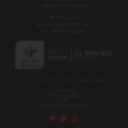
I-39035 Welsberg (BZ)
Feedback
Kündigungsformular
SEPA-Formular
© 2026 - Limitis GmbH | Mwst.-Nr. / P.IVA 02548890215
Impressum
Privacy & Cookies
AGB
Auftragsverarbeitungsvertrag