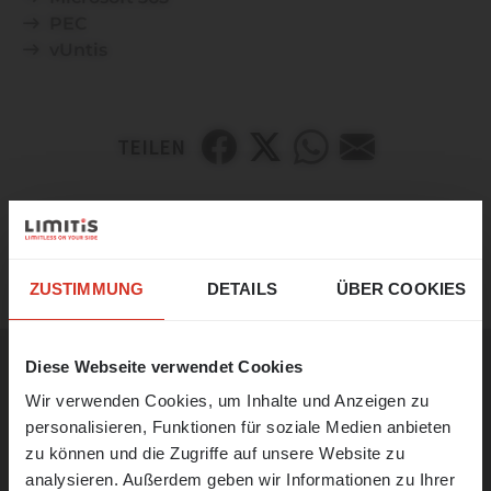
PEC
vUntis
TEILEN
SUEDTIROLSPOT
☀️ Ein letzter Sprung in den
Sommer!
ZUSTIMMUNG
DETAILS
ÜBER COOKIES
Unser Büro bleibt vom
17. bis 21. August
geschlossen.
Diese Webseite verwendet Cookies
Andere Themen
Wir verwenden Cookies, um Inhalte und Anzeigen zu
Ab
24. August
sind wir wieder wie
personalisieren, Funktionen für soziale Medien anbieten
gewohnt für Sie da und nehmen unsere
zu können und die Zugriffe auf unsere Website zu
Arbeit wieder auf.
analysieren. Außerdem geben wir Informationen zu Ihrer
Kann die Nutzung eingeschränkt