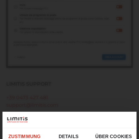
LIMITIS SUPPORT
+39 0473 427 481
support@limitis.com
Montag - Freitag
08:00 - 12:30
☀️ Ein letzter Sprung in den
14:00 - 17:00
Sommer!
ZUSTIMMUNG
DETAILS
ÜBER COOKIES