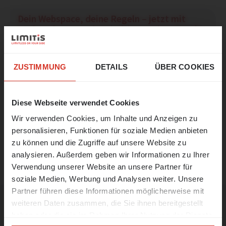
Dein Webspace, deine Regeln – jetzt mit
noch mehr Power im Limitis Hosting-Panel!
🚀
☀️ Ein letzter Sprung in den
07.07.2025
Sommer!
ZUSTIMMUNG
DETAILS
ÜBER COOKIES
Unser Büro bleibt vom
17. bis 21. August
TEILEN
geschlossen.
Diese Webseite verwendet Cookies
Wir verwenden Cookies, um Inhalte und Anzeigen zu
Ab
24. August
sind wir wieder wie
personalisieren, Funktionen für soziale Medien anbieten
gewohnt für Sie da und nehmen unsere
ZURÜCK ZUR ÜBERSICHT
zu können und die Zugriffe auf unsere Website zu
Arbeit wieder auf.
analysieren. Außerdem geben wir Informationen zu Ihrer
In
Notfällen
sind wir unter der
Verwendung unserer Website an unsere Partner für
Nummer 0473 427481 erreichbar oder
soziale Medien, Werbung und Analysen weiter. Unsere
unter der E-Mail
support@limitis.com
.
Partner führen diese Informationen möglicherweise mit
weiteren Daten zusammen, die Sie ihnen bereitgestellt
Wir wünschen allen ein schönes
Ferragosto
und eine erholsame
haben oder die sie im Rahmen Ihrer Nutzung der Dienste
Ähnliche Beiträge
Sommerzeit! 🌊☀️