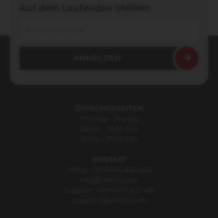
Auf dem Laufenden bleiben
ÖFFNUNGSZEITEN
Montag - Freitag
08:00 - 12:30 Uhr
14:00 - 17:00 Uhr
KONTAKT
Office:
+39 0474 836 660
info@limitis.com
Support:
+39 0473 427 481
support@limitis.com