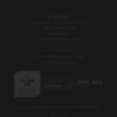
ANSCHRIFT
Gampenstr. 95 s (Maia Center)
I-39012 Meran (BZ)
Hauptplatz 2
I-39035 Welsberg (BZ)
Feedback
Kündigungsformular
SEPA-Formular
© 2026 - Limitis GmbH | Mwst.-Nr. / P.IVA 02548890215
Impressum