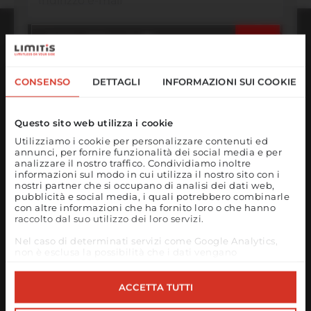
☀️ Un ultimo tuffo
nell'estate!
CONSENSO
DETTAGLI
INFORMAZIONI SUI COOKIE
Il nostro ufficio rimarrà chiuso dal 17 al 21
agosto.
Questo sito web utilizza i cookie
ORARI DI APERTURA
A partire dal 24 agosto saremo
Utilizziamo i cookie per personalizzare contenuti ed
Lunedì - Venerdì
annunci, per fornire funzionalità dei social media e per
nuovamente a vostra disposizione come di
08:00 - 12:30
analizzare il nostro traffico. Condividiamo inoltre
consueto e riprenderemo il nostro lavoro.
informazioni sul modo in cui utilizza il nostro sito con i
14:00 - 17:00
nostri partner che si occupano di analisi dei dati web,
In caso di emergenza, siamo raggiungibili al
pubblicità e social media, i quali potrebbero combinarle
CONTATTO
con altre informazioni che ha fornito loro o che hanno
numero 0473 427481 o all'indirizzo e-mail
raccolto dal suo utilizzo dei loro servizi.
Ufficio:
+39 0474 836 660
support@limitis.com.
info@limitis.com
Nel caso di determinati servizi come Google Analytics,
Supporto:
+39 0473 427 481
Auguriamo a tutti un felice Ferragosto e
non è esclusa la possibilità che i dati vengano
memorizzati in paesi terzi, come ad esempio gli Stati
support@limitis.com
una piacevole estate! 🌊☀️
Uniti.
ACCETTA TUTTI
MAGGIORI INFORMAZIONI