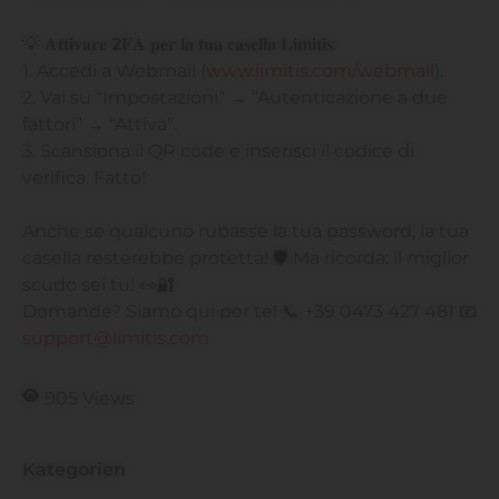
💡 𝐀𝐭𝐭𝐢𝐯𝐚𝐫𝐞
2
𝐅𝐀 𝐩𝐞𝐫 𝐥𝐚 𝐭𝐮𝐚 𝐜𝐚𝐬𝐞𝐥𝐥𝐚 𝐋𝐢𝐦𝐢𝐭𝐢𝐬:
1. Accedi a Webmail (
www.limitis.com/webmail
).
2. Vai su “Impostazioni” → “Autenticazione a due
fattori” → “Attiva”.
3. Scansiona il QR code e inserisci il codice di
verifica. Fatto!
Anche se qualcuno rubasse la tua password, la tua
casella resterebbe protetta! 🛡️ Ma ricorda: il miglior
scudo sei tu! 👀🔐
Domande? Siamo qui per te! 📞 +39 0473 427 481 📧
support@limitis.com
905 Views
Kategorien