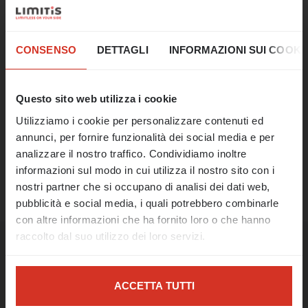
ancora più potenza nel pannello hosting di
Limitis!
☀️ Un ultimo tuffo
07.07.2025
nell'estate!
CONSENSO
DETTAGLI
INFORMAZIONI SUI COOKI
Il nostro ufficio rimarrà chiuso dal 17 al 21
agosto.
Questo sito web utilizza i cookie
CONDIVIDERE
Utilizziamo i cookie per personalizzare contenuti ed
A partire dal 24 agosto saremo
annunci, per fornire funzionalità dei social media e per
nuovamente a vostra disposizione come di
analizzare il nostro traffico. Condividiamo inoltre
consueto e riprenderemo il nostro lavoro.
ALLA PANORAMICA
informazioni sul modo in cui utilizza il nostro sito con i
In caso di emergenza, siamo raggiungibili al
nostri partner che si occupano di analisi dei dati web,
numero 0473 427481 o all'indirizzo e-mail
pubblicità e social media, i quali potrebbero combinarle
support@limitis.com.
con altre informazioni che ha fornito loro o che hanno
raccolto dal suo utilizzo dei loro servizi.
Auguriamo a tutti un felice Ferragosto e
una piacevole estate! 🌊☀️
Post simili
Nel caso di determinati servizi come Google Analytics,
non è esclusa la possibilità che i dati vengano
MAGGIORI INFORMAZIONI
ACCETTA TUTTI
SUL SUPPORTO DI
memorizzati in paesi terzi, come ad esempio gli Stati