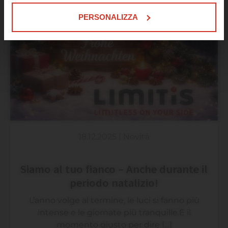
EMERGENZA
Uniti.
PERSONALIZZA
18.12.2025
|
Novità
Siamo al tuo fianco – Anche durante il
periodo natalizio!
L’anno volge al termine, le luci si fanno più
intense e le giornate più tranquille.È il
momento giusto per dire […]