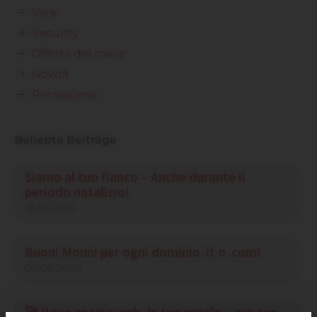
Varie
Security
Offerta del mese
Novità
Retroscena
Beliebte Beiträge
Siamo al tuo fianco – Anche durante il
periodo natalizio!
18.12.2025
Buoni Monni per ogni dominio .it o .com!
09.09.2025
🚀 Il tuo spazio web, le tue regole – ora con