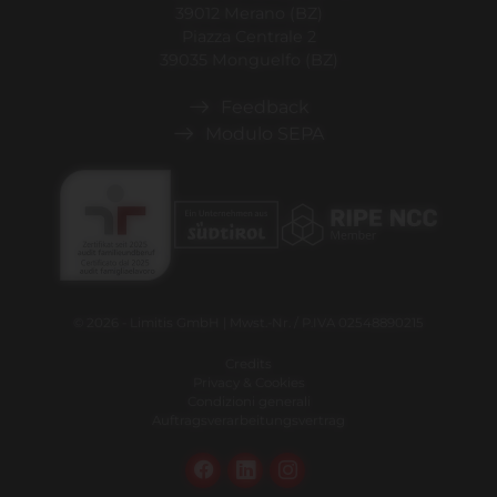
39012 Merano (BZ)
Piazza Centrale 2
39035 Monguelfo (BZ)
Feedback
Modulo SEPA
© 2026 - Limitis GmbH | Mwst.-Nr. / P.IVA 02548890215
Credits
Privacy & Cookies
Condizioni generali
Auftragsverarbeitungsvertrag