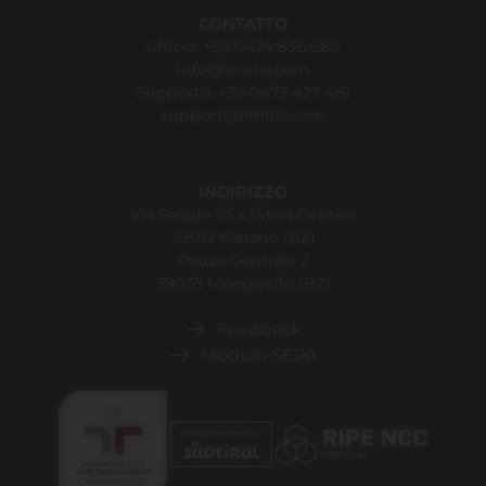
CONTATTO
Ufficio:
+39 0474 836 660
info@limitis.com
Supporto:
+39 0473 427 481
support@limitis.com
INDIRIZZO
Via Palade 95 s (Maia Center)
39012 Merano (BZ)
Piazza Centrale 2
39035 Monguelfo (BZ)
Feedback
Modulo SEPA