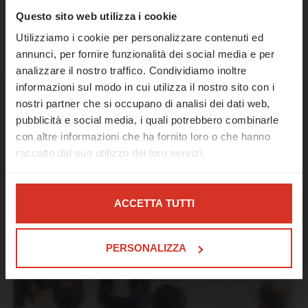
Il nostro ufficio rimarrà chiuso dal 17 al 21
ALLA PANORAMICA
agosto.
Questo sito web utilizza i cookie
Utilizziamo i cookie per personalizzare contenuti ed
A partire dal 24 agosto saremo
annunci, per fornire funzionalità dei social media e per
nuovamente a vostra disposizione come di
analizzare il nostro traffico. Condividiamo inoltre
consueto e riprenderemo il nostro lavoro.
informazioni sul modo in cui utilizza il nostro sito con i
In caso di emergenza, siamo raggiungibili al
nostri partner che si occupano di analisi dei dati web,
numero 0473 427481 o all'indirizzo e-mail
Post simili
pubblicità e social media, i quali potrebbero combinarle
support@limitis.com.
con altre informazioni che ha fornito loro o che hanno
raccolto dal suo utilizzo dei loro servizi.
Auguriamo a tutti un felice Ferragosto e
una piacevole estate! 🌊☀️
Nel caso di determinati servizi come Google Analytics,
non è esclusa la possibilità che i dati vengano
MAGGIORI INFORMAZIONI
ACCETTA TUTTI
SUL SUPPORTO DI
memorizzati in paesi terzi, come ad esempio gli Stati
EMERGENZA
Uniti.
PERSONALIZZA