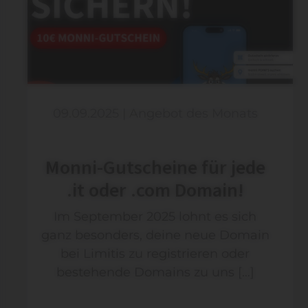
09.09.2025
|
Angebot des Monats
Monni-Gutscheine für jede
.it oder .com Domain!
Im September 2025 lohnt es sich
ganz besonders, deine neue Domain
bei Limitis zu registrieren oder
bestehende Domains zu uns […]