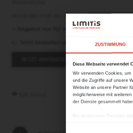
Wesentliche
Nutze die Kraft der Künstlichen Intelligenz fü
☀️ Ein le
⚡
Angebot nur für kurze Zeit gültig
👉
Jetzt bestellen und profitieren!
ZUSTIMMUNG
Unser Büro 
JETZT ANFRAGEN!
Diese Webseite verwendet 
Ab
24. Augu
unsere Arbei
Wir verwenden Cookies, um I
und die Zugriffe auf unsere 
In
Notfällen
Website an unsere Partner fü
unter der E
920 Views
möglicherweise mit weiteren
der Dienste gesammelt habe
Wir wünsche
Sommerzeit!
Bei bestimmten Diensten wie 
ausgeschlossen werden.
MEHR I