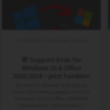
04.06.2025
|
Angebot des Monats
🚨 Support-Ende für
Windows 10 & Office
2016/2019 – jetzt handeln!
Ab dem 14. Oktober 2025 gibt es
keine Sicherheitsupdates mehr für
Windows 10 und Office 2016/2019.
Das bedeutet: hohes Risiko […]