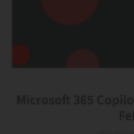
Microsoft 365 Copil
Fe
06.02.2025
|
A