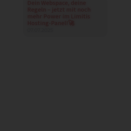
Dein Webspace, deine
Regeln – jetzt mit noch
mehr Power im Limitis
Hosting-Panel!🚀
07.07.2025