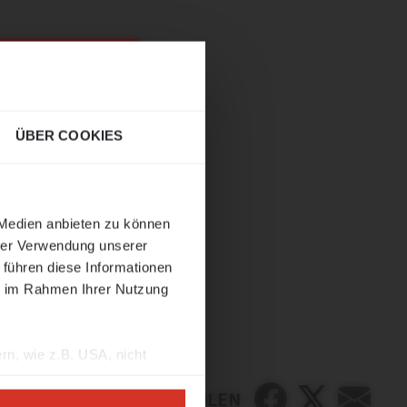
CHLIESSEN
ÜBER COOKIES
ehmen
 Medien anbieten zu können
hrer Verwendung unserer
ar oder
 führen diese Informationen
ie im Rahmen Ihrer Nutzung
ame
rn, wie z.B. USA, nicht
TEILEN