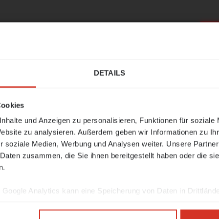
r dein Business und steigere deine Effizienz!
tzter Sprung in den Sommer!
S
DETAILS
bleibt vom
17. bis 21. August
geschlossen.
Cookies
st
sind wir wieder wie gewohnt für Sie da und n
t wieder auf.
nhalte und Anzeigen zu personalisieren, Funktionen für soziale
Website zu analysieren. Außerdem geben wir Informationen zu I
sind wir unter der Nummer 0473 427481 erreichb
r soziale Medien, Werbung und Analysen weiter. Unsere Partner
-Mail
support@limitis.com
.
 Daten zusammen, die Sie ihnen bereitgestellt haben oder die s
n.
n allen ein schönes
Ferragosto
und eine erhols
 🌊☀️
Google Analytics kann eine Speicherung von Daten in Drittlände
NFOS ZUM NOTFALLSUPPORT