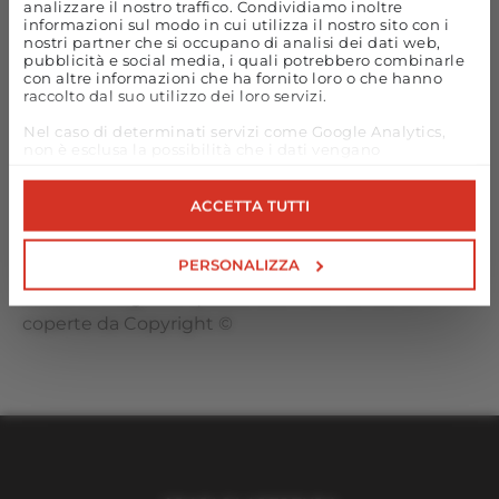
analizzare il nostro traffico. Condividiamo inoltre
informazioni sul modo in cui utilizza il nostro sito con i
Copyright
nostri partner che si occupano di analisi dei dati web,
pubblicità e social media, i quali potrebbero combinarle
con altre informazioni che ha fornito loro o che hanno
raccolto dal suo utilizzo dei loro servizi.
Contenuto e struttura di questo sito sono coperti
da diritto d’autore. Ove non diversamente ed
Nel caso di determinati servizi come Google Analytics,
non è esclusa la possibilità che i dati vengano
esplicitamente specificato, l’utilizzo o la
memorizzati in paesi terzi, come ad esempio gli Stati
riproduzione di informazioni, testi, parti di testo o
Uniti.
ACCETTA TUTTI
immagini viene concessa solo previa
autorizzazione.
PERSONALIZZA
Molte immagini di questo sito internet sono
coperte da Copyright ©