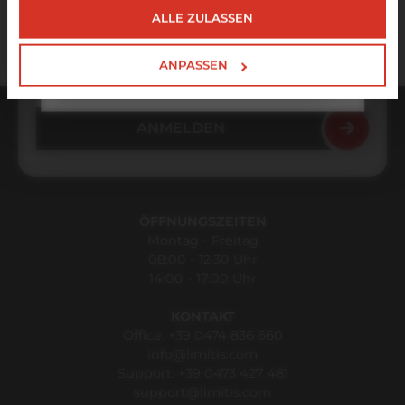
Sommerzeit! 🌊☀️
nicht ausgeschlossen werden.
ALLE ZULASSEN
Auf dem Laufenden bleiben
MEHR INFOS ZUM
ANPASSEN
NOTFALLSUPPORT
ÖFFNUNGSZEITEN
Montag - Freitag
08:00 - 12:30 Uhr
14:00 - 17:00 Uhr
KONTAKT
Office:
+39 0474 836 660
info@limitis.com
Support:
+39 0473 427 481
support@limitis.com