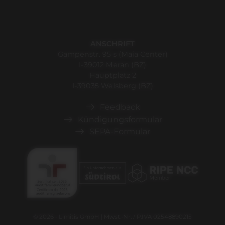
ANSCHRIFT
Gampenstr. 95 s (Maia Center)
I-39012 Meran (BZ)
Hauptplatz 2
I-39035 Welsberg (BZ)
Feedback
Kündigungsformular
SEPA-Formular
© 2026 - Limitis GmbH | Mwst.-Nr. / P.IVA 02548890215