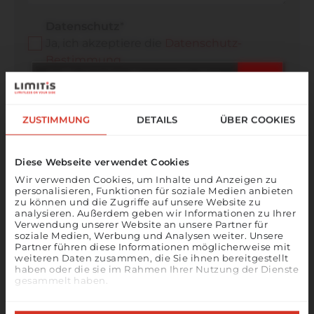
Datenschutz
*
Ja, ich akzeptiere die
Datenschutz-
Bestimmung
.
☀️ Ein letzter Sprung in den
Sommer!
ZUSTIMMUNG
DETAILS
ÜBER COOKIES
Unser Büro bleibt vom
17. bis 21. August
geschlossen.
Diese Webseite verwendet Cookies
* Pflichtfeld
Ab
24. August
sind wir wieder wie
Wir verwenden Cookies, um Inhalte und Anzeigen zu
personalisieren, Funktionen für soziale Medien anbieten
gewohnt für Sie da und nehmen unsere
zu können und die Zugriffe auf unsere Website zu
Arbeit wieder auf.
analysieren. Außerdem geben wir Informationen zu Ihrer
Verwendung unserer Website an unsere Partner für
In
Notfällen
sind wir unter der
soziale Medien, Werbung und Analysen weiter. Unsere
Partner führen diese Informationen möglicherweise mit
Nummer 0473 427481 erreichbar oder
weiteren Daten zusammen, die Sie ihnen bereitgestellt
unter der E-Mail
support@limitis.com
.
haben oder die sie im Rahmen Ihrer Nutzung der Dienste
gesammelt haben.
Wir wünschen allen ein schönes
Bei bestimmten Diensten wie Google Analytics kann eine
Ferragosto
und eine erholsame
Speicherung von Daten in Drittländern, wie z.B. USA,